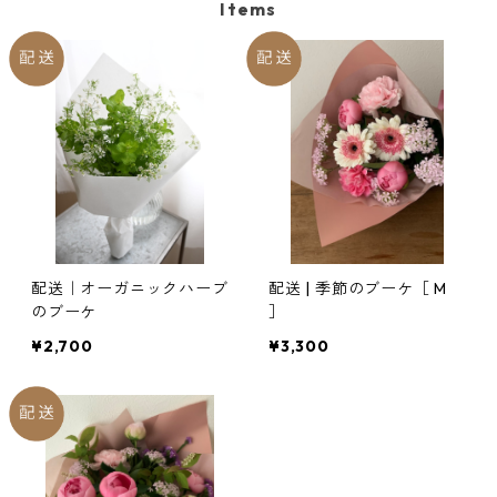
Items
無料配達(さいたま市内•上尾市内のみ ／ 月•金曜午前中)
配送｜オーガニックハーブ
配送 | 季節のブーケ［ M
のブーケ
］
¥2,700
¥3,300