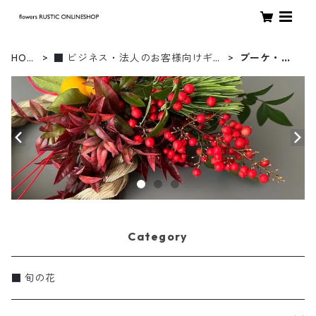
HOM
■ ビジネス・法人のお客様向けギフ
ブーケ・花
E
ト
束
Category
■ 旬の花