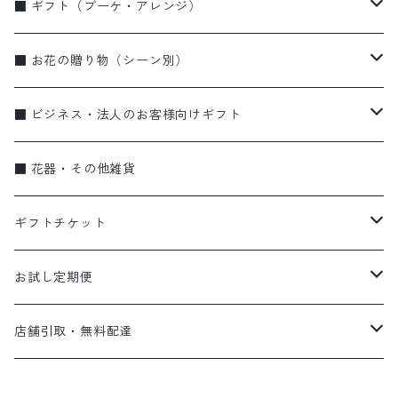
■ ギフト（ブーケ・アレンジ）
ブーケ・花束
■ お花の贈り物（シーン別）
アレンジメント
お誕生日
■ ビジネス・法人のお客様向けギフト
季節のギフト（リース・しめ縄）
お祝い・特別な日に
蘭
■ 花器・その他雑貨
蘭
弔事
ブーケ・花束
ギフトチケット
ビジネス
アレンジメント
flower vase〈花器〉
お試し定期便
スタンド花
gift ticket〈ギフトチケット〉
お試し便
店舗引取・無料配達
eco bag〈エコバッグ〉
定期便
店頭受け取り