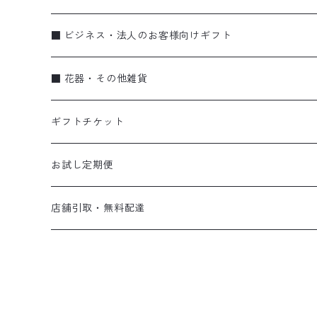
アレンジメント
お誕生日
■ ビジネス・法人のお客様向けギフト
季節のギフト（リース・しめ縄）
お祝い・特別な日に
蘭
■ 花器・その他雑貨
蘭
弔事
ブーケ・花束
ギフトチケット
ビジネス
アレンジメント
flower vase〈花器〉
お試し定期便
スタンド花
gift ticket〈ギフトチケット〉
お試し便
店舗引取・無料配達
eco bag〈エコバッグ〉
定期便
店頭受け取り
無料配達(さいたま市内•上尾市内のみ ／ 月•金曜午前中)