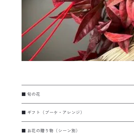
■ 旬の花
■ ギフト（ブーケ・アレンジ）
ブーケ・花束
■ お花の贈り物（シーン別）