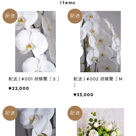
Items
無料配達(さいたま市内•上尾市内のみ ／ 月•金曜午前中)
配送 | #001 胡蝶蘭［ S ］
配送 | #002 胡蝶蘭［ M
］
¥22,000
¥33,000