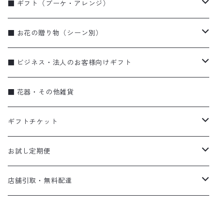
■ ギフト（ブーケ・アレンジ）
ブーケ・花束
■ お花の贈り物（シーン別）
アレンジメント
お誕生日
■ ビジネス・法人のお客様向けギフト
季節のギフト（リース・しめ縄）
お祝い・特別な日に
蘭
■ 花器・その他雑貨
蘭
弔事
ブーケ・花束
ギフトチケット
ビジネス
アレンジメント
flower vase〈花器〉
お試し定期便
スタンド花
gift ticket〈ギフトチケット〉
お試し便
店舗引取・無料配達
eco bag〈エコバッグ〉
定期便
店頭受け取り