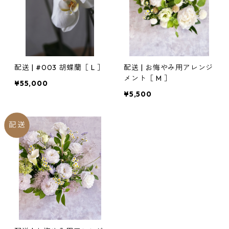
配送 | #003 胡蝶蘭［ L ］
配送 | お悔やみ用アレンジ
メント［ M ］
¥55,000
¥5,500