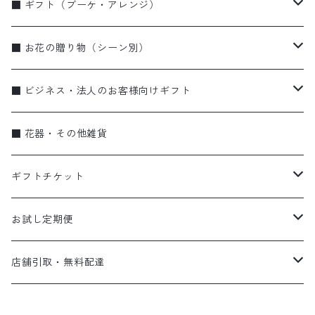
■ ギフト（ブーケ・アレンジ）
ブーケ・花束
■ お花の贈り物（シーン別）
アレンジメント
お誕生日
■ ビジネス・法人のお客様向けギフト
季節のギフト（リース・しめ縄）
お祝い・特別な日に
蘭
■ 花器・その他雑貨
蘭
弔事
ブーケ・花束
ギフトチケット
ビジネス
アレンジメント
flower vase〈花器〉
お試し定期便
スタンド花
gift ticket〈ギフトチケット〉
お試し便
店舗引取・無料配達
eco bag〈エコバッグ〉
定期便
店頭受け取り