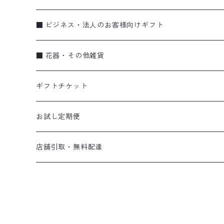
アレンジメント
お誕生日
■ ビジネス・法人のお客様向けギフト
季節のギフト（リース・しめ縄）
お祝い・特別な日に
蘭
■ 花器・その他雑貨
蘭
弔事
ブーケ・花束
ギフトチケット
ビジネス
アレンジメント
flower vase〈花器〉
お試し定期便
スタンド花
gift ticket〈ギフトチケット〉
お試し便
店舗引取・無料配達
eco bag〈エコバッグ〉
定期便
店頭受け取り
無料配達(さいたま市内•上尾市内のみ ／ 月•金曜午前中)