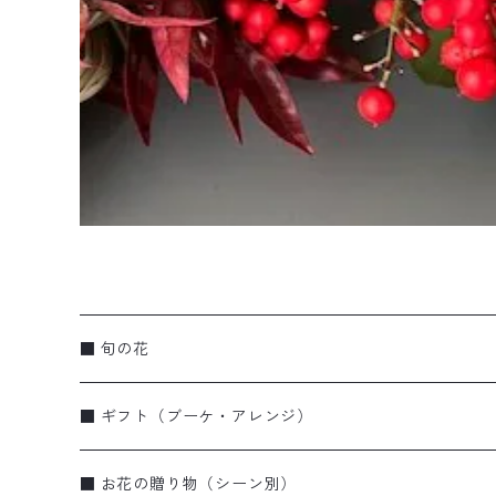
■ 旬の花
■ ギフト（ブーケ・アレンジ）
ブーケ・花束
■ お花の贈り物（シーン別）