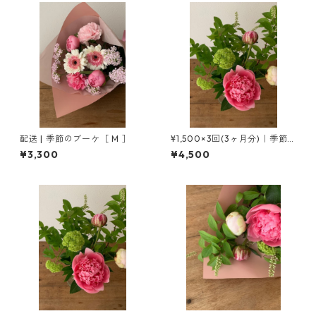
配送 | 季節のブーケ［ M ］
¥1,500×3回(3ヶ月分)｜季節
の花の定期便［SS ］
¥3,300
¥4,500