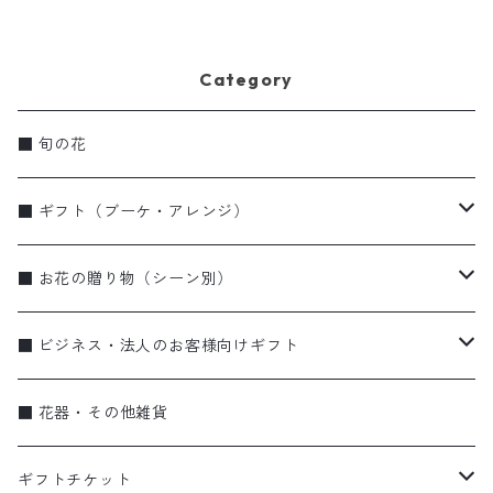
Category
■ 旬の花
■ ギフト（ブーケ・アレンジ）
ブーケ・花束
■ お花の贈り物（シーン別）
アレンジメント
お誕生日
■ ビジネス・法人のお客様向けギフト
季節のギフト（リース・しめ縄）
お祝い・特別な日に
蘭
■ 花器・その他雑貨
蘭
弔事
ブーケ・花束
ギフトチケット