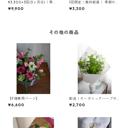
¥3,300×3回(3ヶ月分)｜季節
1回限定｜無料配達｜ 季節の花
の花の定期便［S ］
のお試し便
¥9,900
¥3,300
その他の商品
【F様専用ページ】
配送｜オーガニックハーブの
ブーケ
¥6,600
¥2,700