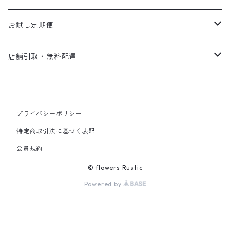
ビジネス
アレンジメント
flower vase〈花器〉
お試し定期便
スタンド花
gift ticket〈ギフトチケット〉
お試し便
店舗引取・無料配達
eco bag〈エコバッグ〉
定期便
店頭受け取り
プライバシーポリシー
無料配達(さいたま市内•上尾市内のみ ／ 月•金曜午前中)
特定商取引法に基づく表記
会員規約
© flowers Rustic
Powered by