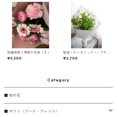
店舗受取 | 季節の花束［ S ］
配送｜オーガニックハーブの
ブーケ
¥3,300
¥2,700
Category
■ 旬の花
■ ギフト（ブーケ・アレンジ）