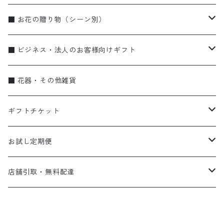
ブーケ・花束
■ お花の贈り物（シーン別）
アレンジメント
お誕生日
■ ビジネス・法人のお客様向けギフト
季節のギフト（リース・しめ縄）
お祝い・特別な日に
蘭
■ 花器・その他雑貨
蘭
弔事
ブーケ・花束
ギフトチケット
ビジネス
アレンジメント
flower vase〈花器〉
お試し定期便
スタンド花
gift ticket〈ギフトチケット〉
お試し便
店舗引取・無料配達
eco bag〈エコバッグ〉
定期便
店頭受け取り