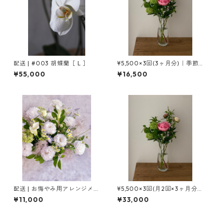
配送 | #003 胡蝶蘭［ L ］
¥5,500×3回(3ヶ月分)｜季節
の花の定期便［ M ］
¥55,000
¥16,500
配送 | お悔やみ用アレンジメン
¥5,500×3回(月2回×3ヶ月分)
ト［ L ］
｜季節の花の定期便［ M ］
¥11,000
¥33,000