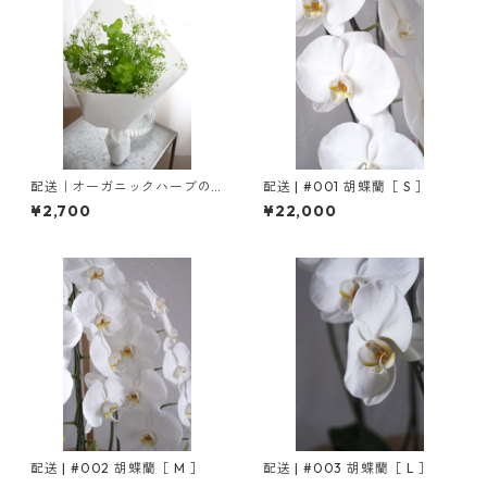
配送｜オーガニックハーブの
配送 | #001 胡蝶蘭［ S ］
ブーケ
¥2,700
¥22,000
配送 | #002 胡蝶蘭［ M ］
配送 | #003 胡蝶蘭［ L ］