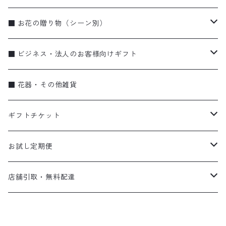
ブーケ・花束
■ お花の贈り物（シーン別）
アレンジメント
お誕生日
■ ビジネス・法人のお客様向けギフト
季節のギフト（リース・しめ縄）
お祝い・特別な日に
蘭
■ 花器・その他雑貨
蘭
弔事
ブーケ・花束
ギフトチケット
ビジネス
アレンジメント
flower vase〈花器〉
お試し定期便
スタンド花
gift ticket〈ギフトチケット〉
お試し便
店舗引取・無料配達
eco bag〈エコバッグ〉
定期便
店頭受け取り