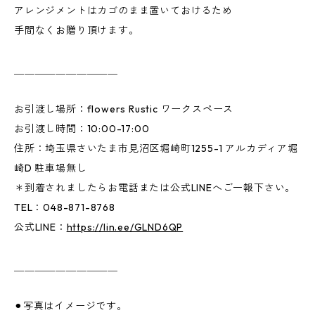
アレンジメントはカゴのまま置いておけるため
手間なくお贈り頂けます。
＿＿＿＿＿＿＿＿＿＿
お引渡し場所：flowers Rustic ワークスペース
お引渡し時間：10:00-17:00
住所：埼玉県さいたま市見沼区堀崎町1255-1 アルカディア堀
崎D 駐車場無し
＊到着されましたらお電話または公式LINEへご一報下さい。
TEL：048-871-8768
公式LINE：
https://lin.ee/GLND6QP
＿＿＿＿＿＿＿＿＿＿
⚫︎写真はイメージです。