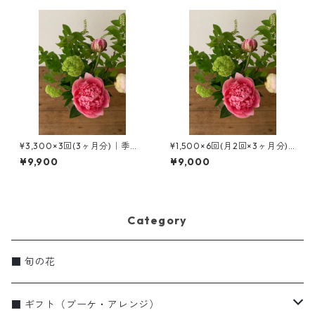
¥3,300×3回(3ヶ月分)｜季節
¥1,500×6回(月2回×3ヶ月分)
の花の定期便［S ］
｜季節の花の定期便［SS ］
¥9,900
¥9,000
Category
■ 旬の花
■ ギフト（ブーケ・アレンジ）