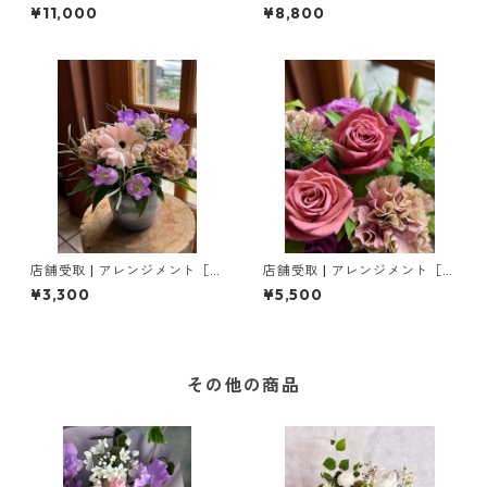
メント［ L ］
］
¥11,000
¥8,800
店舗受取 | アレンジメント［ S
店舗受取 | アレンジメント［
］
M ］
¥3,300
¥5,500
その他の商品