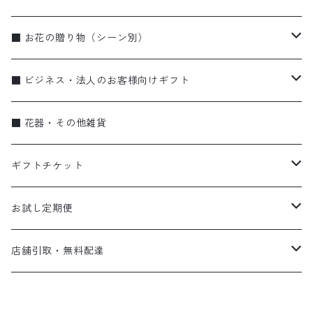
ブーケ・花束
■ お花の贈り物（シーン別）
アレンジメント
お誕生日
■ ビジネス・法人のお客様向けギフト
季節のギフト（リース・しめ縄）
お祝い・特別な日に
蘭
■ 花器・その他雑貨
蘭
弔事
ブーケ・花束
ギフトチケット
ビジネス
アレンジメント
flower vase〈花器〉
お試し定期便
スタンド花
gift ticket〈ギフトチケット〉
お試し便
店舗引取・無料配達
eco bag〈エコバッグ〉
定期便
店頭受け取り