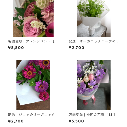
店舗受取 | アレンジメント［ L
配送｜オーガニックハーブの
］
ブーケ
¥8,800
¥2,700
配送｜ジニアのオーガニック
店舗受取 | 季節の花束［ M ］
ブーケ
¥2,700
¥5,500