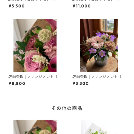
メント［ M ］
メント［ L ］
¥5,500
¥11,000
店舗受取 | アレンジメント［ L
店舗受取 | アレンジメント［ S
］
］
¥8,800
¥3,300
その他の商品