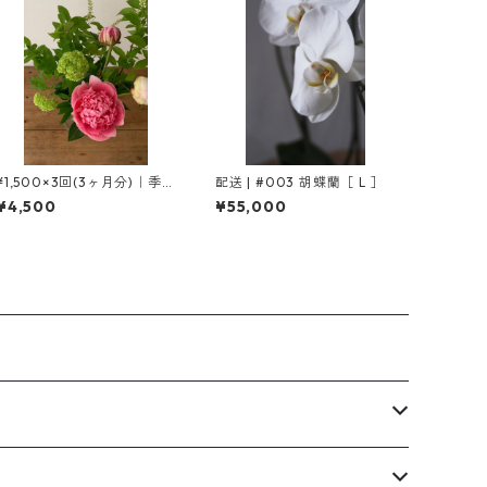
¥1,500×3回(3ヶ月分)｜季節
配送 | #003 胡蝶蘭［ L ］
の花の定期便［SS ］
¥4,500
¥55,000