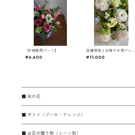
【F様専用ページ】
店舗受取 | お悔やみ用アレ
ジメント［ L ］
¥6,600
¥11,000
■ 旬の花
■ ギフト（ブーケ・アレンジ）
ブーケ・花束
■ お花の贈り物（シーン別）