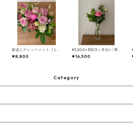
ン
配送 | アレンジメント［ L
¥5,500×3回(3ヶ月分)｜季
］
節の花の定期便［ M ］
¥8,800
¥16,500
Category