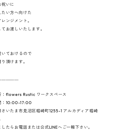
お祝いに
えたい方へ向けた
アレンジメント。
してお渡しいたします。
置いておけるので
贈り頂けます。
＿＿＿＿＿
flowers Rustic ワークスペース
10:00-17:00
さいたま市見沼区堀崎町1255-1 アルカディア堀崎
し
したらお電話または公式LINEへご一報下さい。