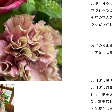
お誕生日や
花で彩を添
季節の花の
ラッピング
カゴのまま
手間なくお
＿＿＿＿＿
お引渡し場所：
お引渡し時間：
住所：埼玉県
D 駐車場無
＊到着されま