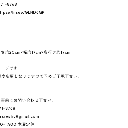
71-8768
ttps://lin.ee/GLND6QP
＿＿＿＿＿
さ約20cm×幅約17cm×奥行き約17cm
メージです。
都度変更となりますので予めご了承下さい。
は事前にお問い合わせ下さい。
71-8768
rsrustic@gmail.com
00-17:00 木曜定休