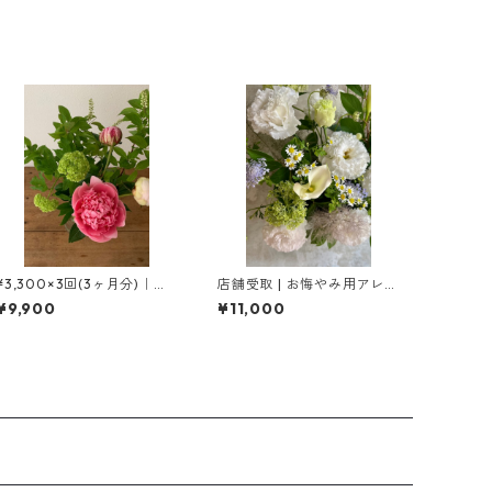
¥3,300×3回(3ヶ月分)｜季
店舗受取 | お悔やみ用アレン
節の花の定期便［S ］
ジメント［ L ］
¥9,900
¥11,000