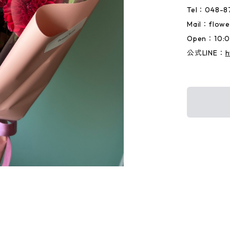
Tel：048-8
Mail：
flowe
Open：10:
公式LINE：
h