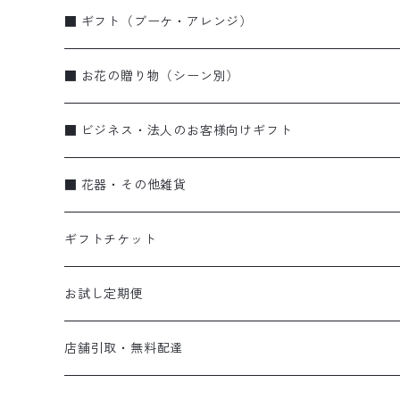
■ ギフト（ブーケ・アレンジ）
ブーケ・花束
■ お花の贈り物（シーン別）
アレンジメント
お誕生日
■ ビジネス・法人のお客様向けギフト
季節のギフト（リース・しめ縄）
お祝い・特別な日に
蘭
■ 花器・その他雑貨
蘭
弔事
ブーケ・花束
ギフトチケット
ビジネス
アレンジメント
flower vase〈花器〉
お試し定期便
スタンド花
gift ticket〈ギフトチケット〉
お試し便
店舗引取・無料配達