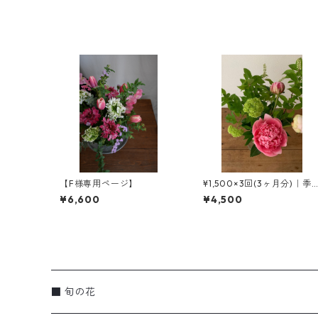
【F様専用ページ】
¥1,500×3回(3ヶ月分)｜季
の花の定期便［SS ］
¥6,600
¥4,500
■ 旬の花