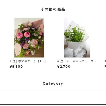
その他の商品
節
配送 | 季節のブーケ［ LL ］
配送｜オーガニックハーブ
のブーケ
¥8,800
¥2,700
Category